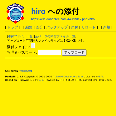
hiro
への添付
https://wiki.donotfree.com:443/index.php?hiro
[
トップ
] [
編集
|
差分
|
バックアップ
|
添付
|
リロード
] [
新規
|
[
添付ファイル一覧
] [
全ページの添付ファイル一覧
]
アップロード可能最大ファイルサイズは 1,024KB です。
添付ファイル:
管理者パスワード:
Site admin:
WorldCraft
PukiWiki 1.4.7
Copyright © 2001-2006
PukiWiki Developers Team
. License is
GPL
.
Based on "PukiWiki" 1.3 by
yu-ji
. Powered by PHP 5.3.29. HTML convert time: 0.002 sec.