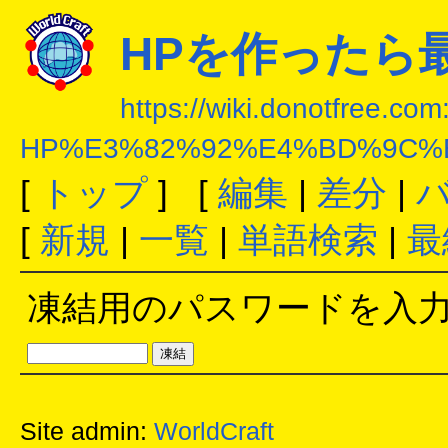
HPを作ったら
https://wiki.donotfree.co
HP%E3%82%92%E4%BD%9C%
[
トップ
] [
編集
|
差分
|
[
新規
|
一覧
|
単語検索
|
最
凍結用のパスワードを入
Site admin:
WorldCraft