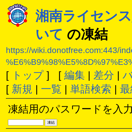
湘南ライセンス
いて
の凍結
https://wiki.donotfree.com:443/in
%E6%B9%98%E5%8D%97%E3
[
トップ
] [
編集
|
差分
|
[
新規
|
一覧
|
単語検索
|
最
凍結用のパスワードを入