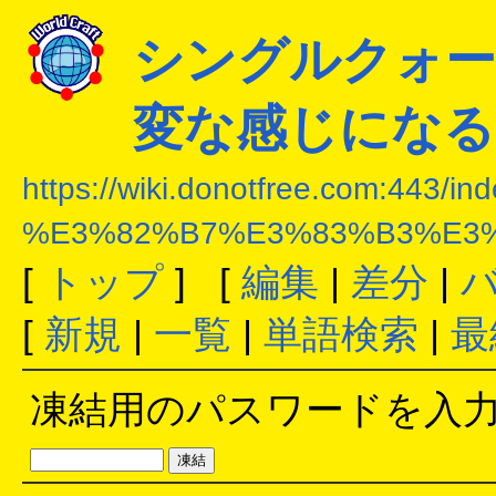
シングルクォー
変な感じになる
https://wiki.donotfree.com:443/in
%E3%82%B7%E3%83%B3%E3
[
トップ
] [
編集
|
差分
|
[
新規
|
一覧
|
単語検索
|
最
凍結用のパスワードを入