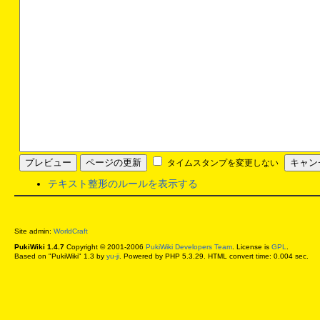
タイムスタンプを変更しない
テキスト整形のルールを表示する
Site admin:
WorldCraft
PukiWiki 1.4.7
Copyright © 2001-2006
PukiWiki Developers Team
. License is
GPL
.
Based on "PukiWiki" 1.3 by
yu-ji
. Powered by PHP 5.3.29. HTML convert time: 0.004 sec.