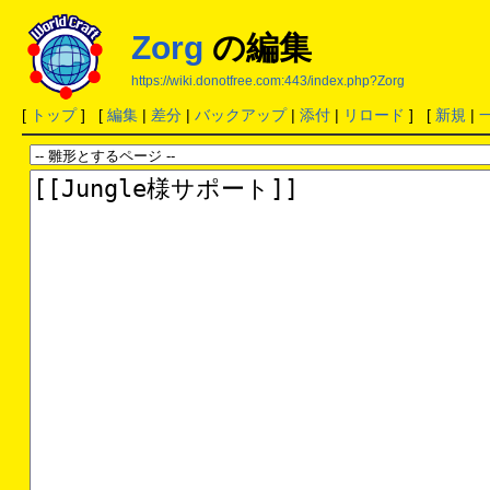
Zorg
の編集
https://wiki.donotfree.com:443/index.php?Zorg
[
トップ
] [
編集
|
差分
|
バックアップ
|
添付
|
リロード
] [
新規
|