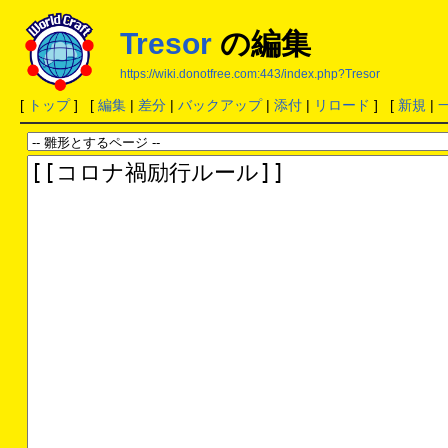
Tresor
の編集
https://wiki.donotfree.com:443/index.php?Tresor
[
トップ
] [
編集
|
差分
|
バックアップ
|
添付
|
リロード
] [
新規
|