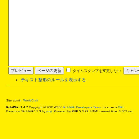
タイムスタンプを変更しない
テキスト整形のルールを表示する
Site admin:
WorldCraft
PukiWiki 1.4.7
Copyright © 2001-2006
PukiWiki Developers Team
. License is
GPL
.
Based on "PukiWiki" 1.3 by
yu-ji
. Powered by PHP 5.3.29. HTML convert time: 0.003 sec.