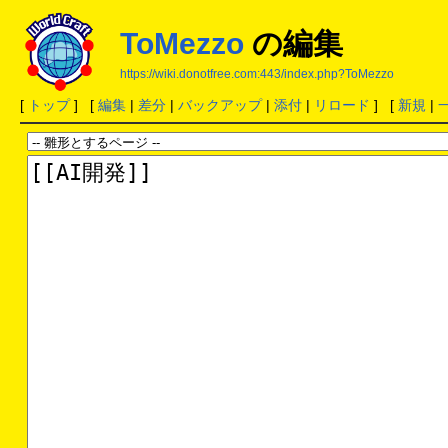
ToMezzo
の編集
https://wiki.donotfree.com:443/index.php?ToMezzo
[
トップ
] [
編集
|
差分
|
バックアップ
|
添付
|
リロード
] [
新規
|