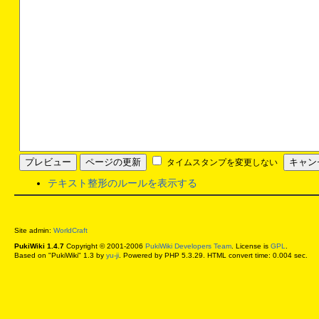
タイムスタンプを変更しない
テキスト整形のルールを表示する
Site admin:
WorldCraft
PukiWiki 1.4.7
Copyright © 2001-2006
PukiWiki Developers Team
. License is
GPL
.
Based on "PukiWiki" 1.3 by
yu-ji
. Powered by PHP 5.3.29. HTML convert time: 0.004 sec.