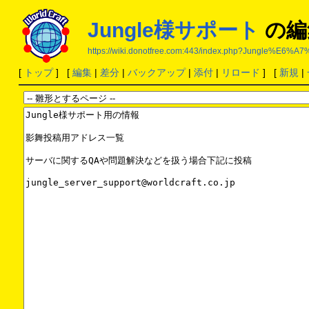
Jungle様サポート
の編
https://wiki.donotfree.com:443/index.php?Jung
[
トップ
] [
編集
|
差分
|
バックアップ
|
添付
|
リロード
] [
新規
|