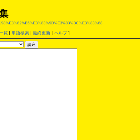
集
le%E6%A7%98%E3%82%B5%E3%83%9D%E3%83%BC%E3%83%88
一覧
|
単語検索
|
最終更新
|
ヘルプ
]