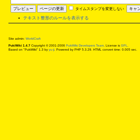
タイムスタンプを変更しない
テキスト整形のルールを表示する
Site admin:
WorldCraft
PukiWiki 1.4.7
Copyright © 2001-2006
PukiWiki Developers Team
. License is
GPL
.
Based on "PukiWiki" 1.3 by
yu-ji
. Powered by PHP 5.3.29. HTML convert time: 0.005 sec.