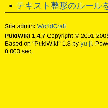
テキスト整形のルール
Site admin:
WorldCraft
PukiWiki 1.4.7
Copyright © 2001-20
Based on "PukiWiki" 1.3 by
yu-ji
. Pow
0.003 sec.