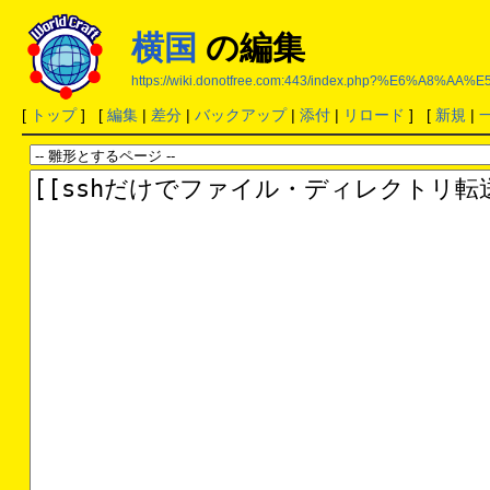
横国
の編集
https://wiki.donotfree.com:443/index.php?%E6%A8%AA
[
トップ
] [
編集
|
差分
|
バックアップ
|
添付
|
リロード
] [
新規
|