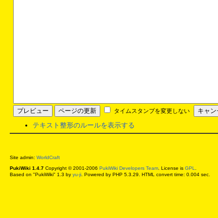
タイムスタンプを変更しない
テキスト整形のルールを表示する
Site admin:
WorldCraft
PukiWiki 1.4.7
Copyright © 2001-2006
PukiWiki Developers Team
. License is
GPL
.
Based on "PukiWiki" 1.3 by
yu-ji
. Powered by PHP 5.3.29. HTML convert time: 0.004 sec.