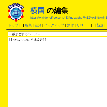
横国
の編集
https://wiki.donotfree.com:443/index.php?%E6%A8%A
[
トップ
] [
編集
|
差分
|
バックアップ
|
添付
|
リロード
] [
新規
|