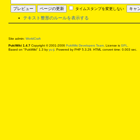
タイムスタンプを変更しない
テキスト整形のルールを表示する
Site admin:
WorldCraft
PukiWiki 1.4.7
Copyright © 2001-2006
PukiWiki Developers Team
. License is
GPL
.
Based on "PukiWiki" 1.3 by
yu-ji
. Powered by PHP 5.3.29. HTML convert time: 0.003 sec.