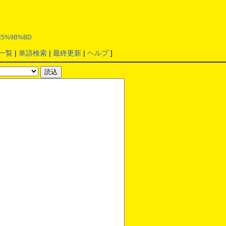
A%E5%9B%BD
一覧
|
単語検索
|
最終更新
|
ヘルプ
]