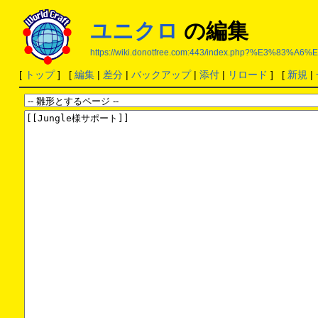
ユニクロ
の編集
https://wiki.donotfree.com:443/index.php?%E3%8
[
トップ
] [
編集
|
差分
|
バックアップ
|
添付
|
リロード
] [
新規
|