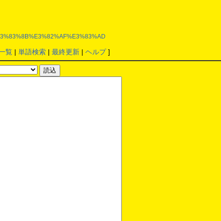
3%A6%E3%83%8B%E3%82%AF%E3%83%AD
一覧
|
単語検索
|
最終更新
|
ヘルプ
]