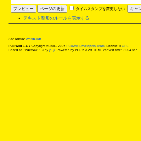
タイムスタンプを変更しない
テキスト整形のルールを表示する
Site admin:
WorldCraft
PukiWiki 1.4.7
Copyright © 2001-2006
PukiWiki Developers Team
. License is
GPL
.
Based on "PukiWiki" 1.3 by
yu-ji
. Powered by PHP 5.3.29. HTML convert time: 0.004 sec.