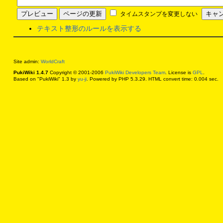
タイムスタンプを変更しない
テキスト整形のルールを表示する
Site admin:
WorldCraft
PukiWiki 1.4.7
Copyright © 2001-2006
PukiWiki Developers Team
. License is
GPL
.
Based on "PukiWiki" 1.3 by
yu-ji
. Powered by PHP 5.3.29. HTML convert time: 0.004 sec.