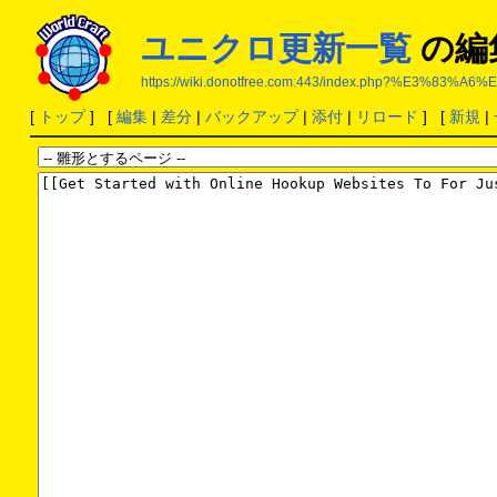
ユニクロ更新一覧
の編
https://wiki.donotfree.com:443/index.php?%
[
トップ
] [
編集
|
差分
|
バックアップ
|
添付
|
リロード
] [
新規
|