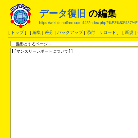
データ復旧
の編集
https://wiki.donotfree.com:443/index.php?%E3%
[
トップ
] [
編集
|
差分
|
バックアップ
|
添付
|
リロード
] [
新規
|