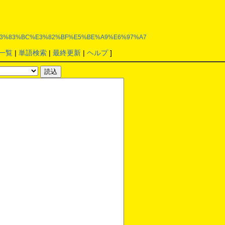
83%87%E3%83%BC%E3%82%BF%E5%BE%A9%E6%97%A7
一覧
|
単語検索
|
最終更新
|
ヘルプ
]