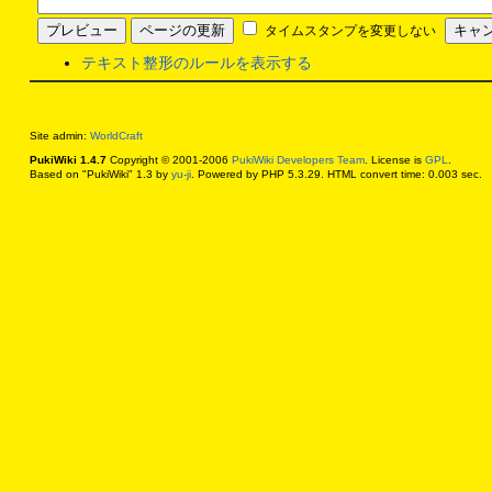
タイムスタンプを変更しない
テキスト整形のルールを表示する
Site admin:
WorldCraft
PukiWiki 1.4.7
Copyright © 2001-2006
PukiWiki Developers Team
. License is
GPL
.
Based on "PukiWiki" 1.3 by
yu-ji
. Powered by PHP 5.3.29. HTML convert time: 0.003 sec.