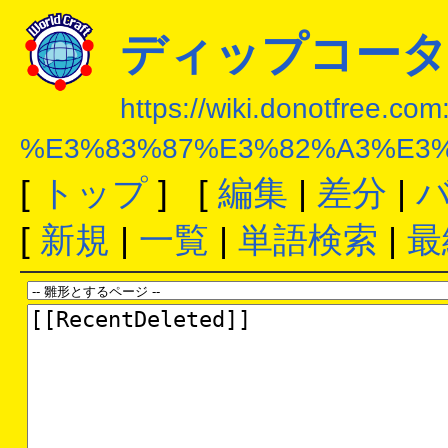
ディップコータ
https://wiki.donotfree.co
%E3%83%87%E3%82%A3%E3
[
トップ
] [
編集
|
差分
|
[
新規
|
一覧
|
単語検索
|
最