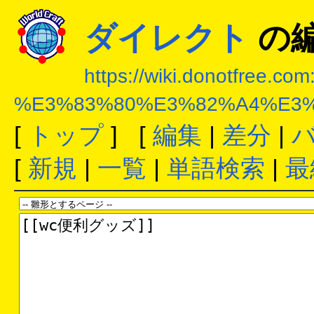
ダイレクト
の
https://wiki.donotfree.co
%E3%83%80%E3%82%A4%E3
[
トップ
] [
編集
|
差分
|
[
新規
|
一覧
|
単語検索
|
最