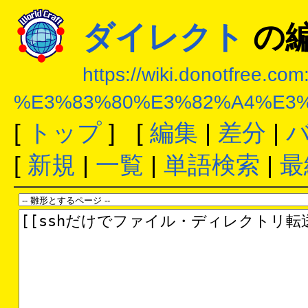
ダイレクト
の
https://wiki.donotfree.co
%E3%83%80%E3%82%A4%E3
[
トップ
] [
編集
|
差分
|
[
新規
|
一覧
|
単語検索
|
最