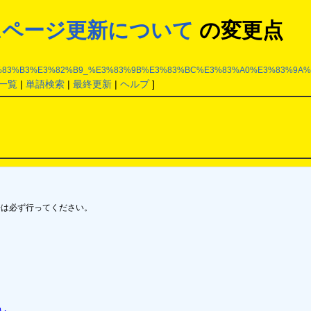
ムページ更新について
の変更点
83%B3%E3%82%B9_%E3%83%9B%E3%83%BC%E3%83%A0%E3%83%9A%
一覧
|
単語検索
|
最終更新
|
ヘルプ
]
は必ず行ってください。
