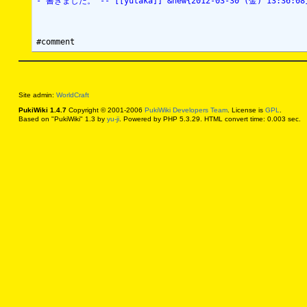
- 書きました。 -- [[yutaka]] &new{2012-03-30 (金) 13:36:08
Site admin:
WorldCraft
PukiWiki 1.4.7
Copyright © 2001-2006
PukiWiki Developers Team
. License is
GPL
.
Based on "PukiWiki" 1.3 by
yu-ji
. Powered by PHP 5.3.29. HTML convert time: 0.003 sec.