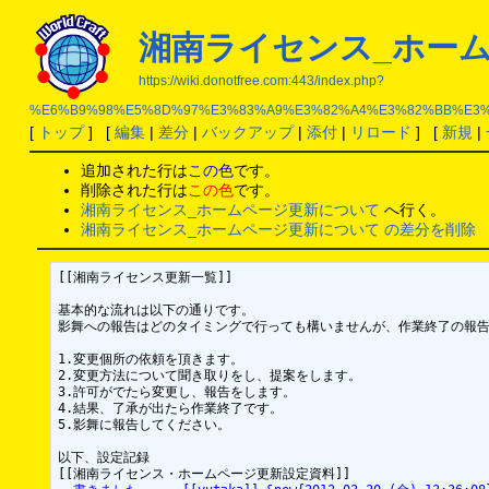
湘南ライセンス_ホー
https://wiki.donotfree.com:443/index.php?
%E6%B9%98%E5%8D%97%E3%83%A9%E3%82%A4%E3%82%BB%E3%
[
トップ
] [
編集
|
差分
|
バックアップ
|
添付
|
リロード
] [
新規
|
追加された行は
この色
です。
削除された行は
この色
です。
湘南ライセンス_ホームページ更新について
へ行く。
湘南ライセンス_ホームページ更新について の差分を削除
[[湘南ライセンス更新一覧]]

基本的な流れは以下の通りです。

影舞への報告はどのタイミングで行っても構いませんが、作業終了の報告
1.変更個所の依頼を頂きます。

2.変更方法について聞き取りをし、提案をします。

3.許可がでたら変更し、報告をします。

4.結果、了承が出たら作業終了です。

5.影舞に報告してください。

以下、設定記録
