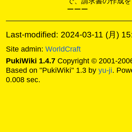
で、請求書の作成を
ーーー
Last-modified: 2024-03-11 (月) 15
Site admin:
WorldCraft
PukiWiki 1.4.7
Copyright © 2001-20
Based on "PukiWiki" 1.3 by
yu-ji
. Pow
0.008 sec.