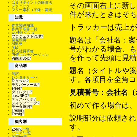
はまりポイントの解決法
その画面右上に新
テクニック
フリー素材（画像・音楽）
件が来たときはそ
↑
知識
トラッカーは売上
作業関連知識
作業手順書一覧
wc便利グッズ
プロジェクト管理
?
題名は「会社名：案
開発環境
AI開発
号がわかる場合、
Mac
新入社員研修
PHPマルチバージョン
を作って先頭に見
VirtualBox
?
↑
商品別
題名（タイトルや
翻訳
レンタルサーバ
す。各項目を全角コ
ToMezzo
?
デリバーメール
?
efeel
?
見積番号：会社名（
ダイレクト
?
easySEO
?
ディスパッチ
?
ディップコータ
?
初めて作る場合は、
データ復旧
?
Tresor
?
Tresig
?
説明部分は依頼さ
↑
顧客別
す。
Zorg
?
/
一覧
ソニア
/
一覧
湘南
/
一覧