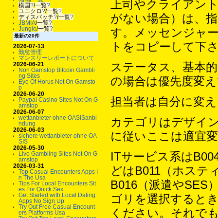
上司やクライアン
横国
?
/
一覧
?
ユニクロ
?
/
一覧
?
がない場合）は、
ディスパッチ
?
/
一覧
?
JBMIA
/
一覧
?
Jungle
/
一覧
?
す。メッセンジャ
最新の20件
トをコピーして下
2026-07-13
勤怠管理
マンスリーレポートについて
ステータス、基本的
2026-06-21
Non Gamstop Bitcoin Gambli
ng Sites
の場合は優先度変え
Eye Of Horus Not On Gamsto
p
2026-06-20
担当者は自分に変え
Paypal Casino Sites Not On G
amstop
2026-06-07
wettanbieter ohne OASISanbi
カテゴリはデザイン
ndung
2026-06-03
に従いここは適宜
sichere wettanbieter ohne OA
SIS
2026-05-30
ITサービス系はB
Live Gambling Sites Not On G
amstop
2026-03-31
どはB011（ホステ
Top Casual Encounters Apps I
n The Usa
B016（派遣やSE
Tips For Local Encounters Sit
es For Quick Sex
Get Started with Local Dating
ゴリを選択すると
Apps No Sign Up
Try Out Free Casual Encount
ください。それで
ers Platforms Usa