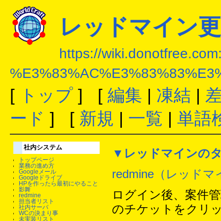
レッドマイン更
https://wiki.donotfree.co
%E3%83%AC%E3%83%83%E3
[
トップ
] [
編集
|
凍結
|
ード
] [
新規
|
一覧
|
単語
社内システム
▼レッドマインの
トップページ
業務の進め方
redmine（レッド
Googleメール
Googleドライブ
HPを作ったら最初にやること
影舞
ログイン後、案件管
redmine
担当者リスト
のチケットをクリ
社内サーバ
WCの決まり事
未実装リスト